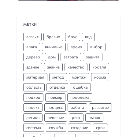
МЕТКИ
аспект
бревно
брус
вид
влага
внимание
время
выбор
дерево
дом
затрата
защита
здание
знание
качество
кровля
материал
метод
монтаж
норма
область
отделка
ошибка
подход
пример
проблема
проект
процесс
работа
развитие
регион
решение
риск
рынок
система
служба
создание
срок