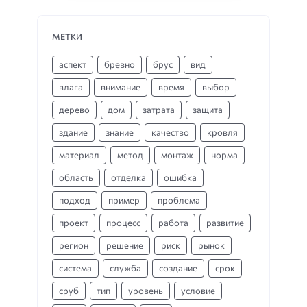
МЕТКИ
аспект
бревно
брус
вид
влага
внимание
время
выбор
дерево
дом
затрата
защита
здание
знание
качество
кровля
материал
метод
монтаж
норма
область
отделка
ошибка
подход
пример
проблема
проект
процесс
работа
развитие
регион
решение
риск
рынок
система
служба
создание
срок
сруб
тип
уровень
условие