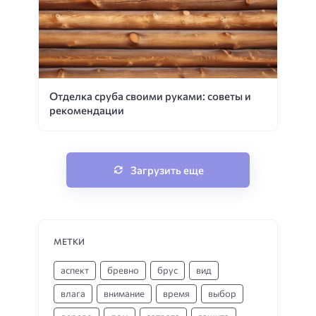
Отделка сруба своими руками: советы и
рекомендации
Загрузить еще
МЕТКИ
аспект
бревно
брус
вид
влага
внимание
время
выбор