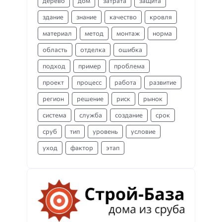
дерево
дом
затрата
защита
здание
знание
качество
кровля
материал
метод
монтаж
норма
область
отделка
ошибка
подход
пример
проблема
проект
процесс
работа
развитие
регион
решение
риск
рынок
система
служба
создание
срок
сруб
тип
уровень
условие
уход
фактор
этап