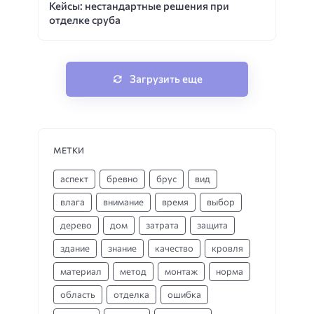
Кейсы: нестандартные решения при
отделке сруба
Загрузить еще
МЕТКИ
аспект
бревно
брус
вид
влага
внимание
время
выбор
дерево
дом
затрата
защита
здание
знание
качество
кровля
материал
метод
монтаж
норма
область
отделка
ошибка