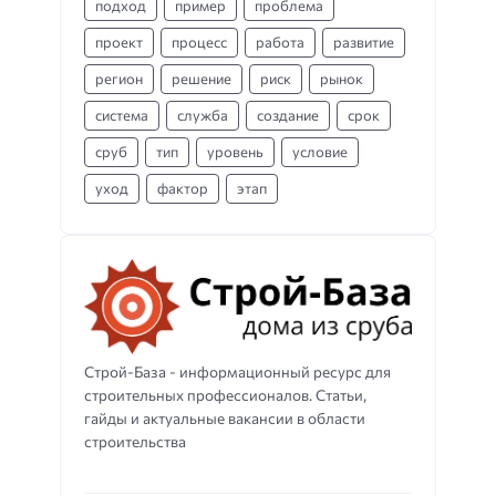
подход
пример
проблема
проект
процесс
работа
развитие
регион
решение
риск
рынок
система
служба
создание
срок
сруб
тип
уровень
условие
уход
фактор
этап
Строй-База - информационный ресурс для
строительных профессионалов. Статьи,
гайды и актуальные вакансии в области
строительства