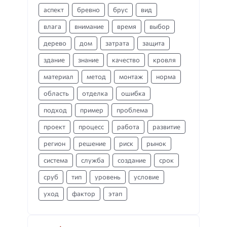
аспект
бревно
брус
вид
влага
внимание
время
выбор
дерево
дом
затрата
защита
здание
знание
качество
кровля
материал
метод
монтаж
норма
область
отделка
ошибка
подход
пример
проблема
проект
процесс
работа
развитие
регион
решение
риск
рынок
система
служба
создание
срок
сруб
тип
уровень
условие
уход
фактор
этап