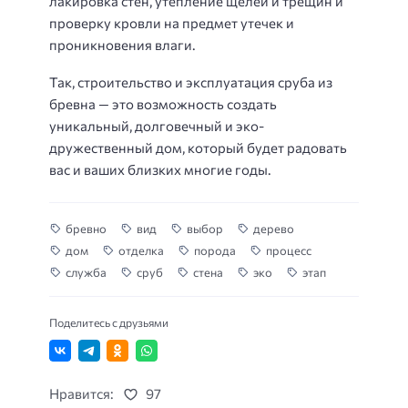
лакировка стен, утепление щелей и трещин и
проверку кровли на предмет утечек и
проникновения влаги.
Так, строительство и эксплуатация сруба из
бревна — это возможность создать
уникальный, долговечный и эко-
дружественный дом, который будет радовать
вас и ваших близких многие годы.
бревно
вид
выбор
дерево
дом
отделка
порода
процесс
служба
сруб
стена
эко
этап
Поделитесь с друзьями
Нравится:
97