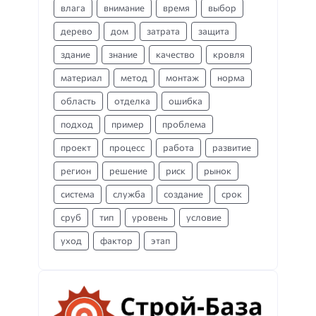
влага
внимание
время
выбор
дерево
дом
затрата
защита
здание
знание
качество
кровля
материал
метод
монтаж
норма
область
отделка
ошибка
подход
пример
проблема
проект
процесс
работа
развитие
регион
решение
риск
рынок
система
служба
создание
срок
сруб
тип
уровень
условие
уход
фактор
этап