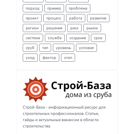
подход
пример
проблема
проект
процесс
работа
развитие
регион
решение
риск
рынок
система
служба
создание
срок
сруб
тип
уровень
условие
уход
фактор
этап
Строй-База - информационный ресурс для
строительных профессионалов. Статьи,
гайды и актуальные вакансии в области
строительства