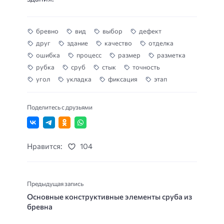
бревно
вид
выбор
дефект
друг
здание
качество
отделка
ошибка
процесс
размер
разметка
рубка
сруб
стык
точность
угол
укладка
фиксация
этап
Поделитесь с друзьями
Нравится:
104
Предыдущая запись
Основные конструктивные элементы сруба из
бревна