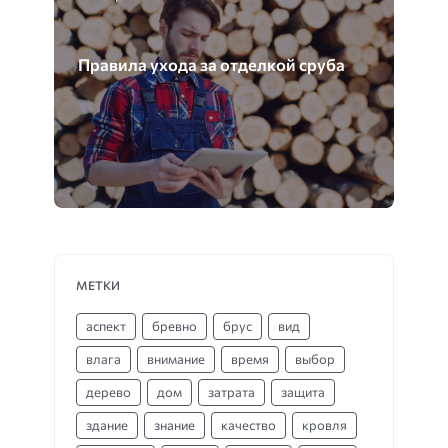
Правила ухода за отделкой сруба
МЕТКИ
аспект
бревно
брус
вид
влага
внимание
время
выбор
дерево
дом
затрата
защита
здание
знание
качество
кровля