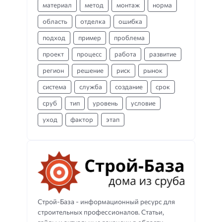
материал
метод
монтаж
норма
область
отделка
ошибка
подход
пример
проблема
проект
процесс
работа
развитие
регион
решение
риск
рынок
система
служба
создание
срок
сруб
тип
уровень
условие
уход
фактор
этап
Строй-База - информационный ресурс для
строительных профессионалов. Статьи,