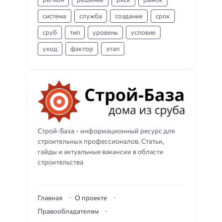
система
служба
создание
срок
сруб
тип
уровень
условие
уход
фактор
этап
Строй-База - информационный ресурс для
строительных профессионалов. Статьи,
гайды и актуальные вакансии в области
строительства
Главная
О проекте
Правообладателям