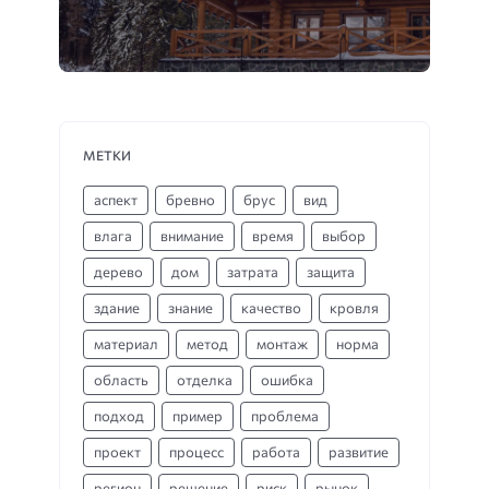
МЕТКИ
аспект
бревно
брус
вид
влага
внимание
время
выбор
дерево
дом
затрата
защита
здание
знание
качество
кровля
материал
метод
монтаж
норма
область
отделка
ошибка
подход
пример
проблема
проект
процесс
работа
развитие
регион
решение
риск
рынок