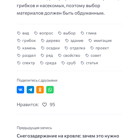
грибков и насекомых, поэтому выбор
материалов должен быть обдуманным.
вид
вопрос
выбор
глина
грибок
дерево
здание
имитация
камень
осадки
отделка
проект
раздел
ряд
свойство
совет
спектр
среда
сруб
статья
Поделитесь с друзьями
Нравится:
95
Предыдущая запись
Снегозадержание на кровле: зачем это нужно