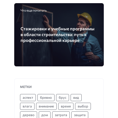
Что еще почитать
Стажировки и учебные программы
в области строительства: путь к
профессиональной карьере
МЕТКИ
аспект
бревно
брус
вид
влага
внимание
время
выбор
дерево
дом
затрата
защита