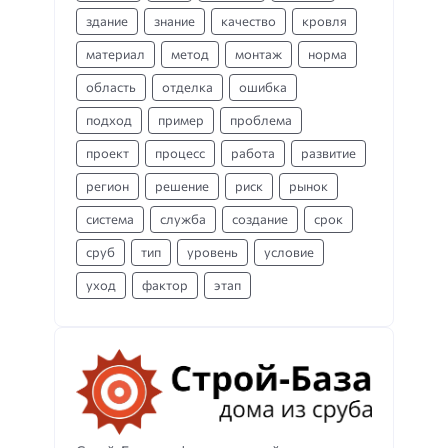
здание
знание
качество
кровля
материал
метод
монтаж
норма
область
отделка
ошибка
подход
пример
проблема
проект
процесс
работа
развитие
регион
решение
риск
рынок
система
служба
создание
срок
сруб
тип
уровень
условие
уход
фактор
этап