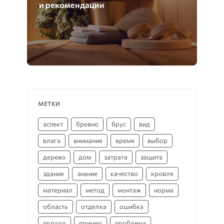
и рекомендации
МЕТКИ
аспект
бревно
брус
вид
влага
внимание
время
выбор
дерево
дом
затрата
защита
здание
знание
качество
кровля
материал
метод
монтаж
норма
область
отделка
ошибка
подход
пример
проблема