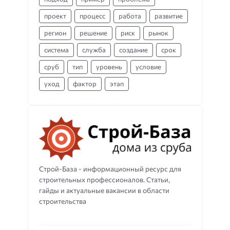
проект
процесс
работа
развитие
регион
решение
риск
рынок
система
служба
создание
срок
сруб
тип
уровень
условие
уход
фактор
этап
Строй-База - информационный ресурс для
строительных профессионалов. Статьи,
гайды и актуальные вакансии в области
строительства